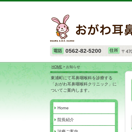
0562-82-5200
〒47
HOME
> お知らせ
東浦町にて耳鼻咽喉科を診療する
「おがわ耳鼻咽喉科クリニック」に
ついてご案内します。
Home
院長紹介
診療ご案内